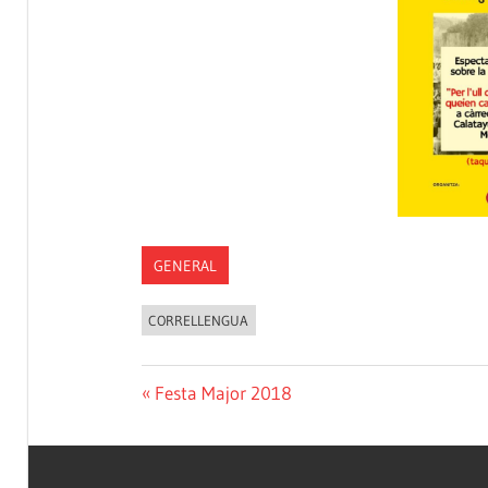
GENERAL
CORRELLENGUA
Previous
Festa Major 2018
Navegació
Post:
d'entrades