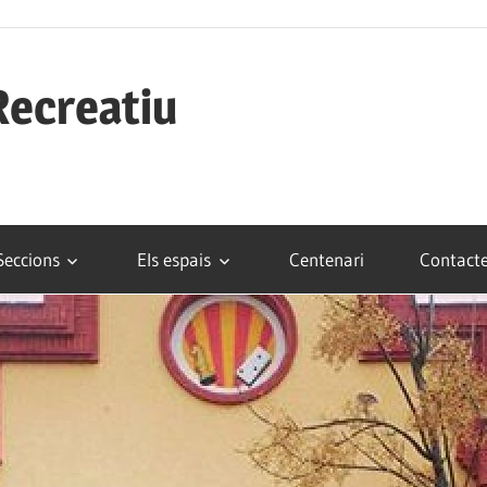
Recreatiu
Seccions
Els espais
Centenari
Contact