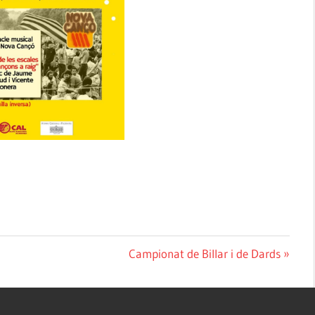
Next
Campionat de Billar i de Dards
Post: