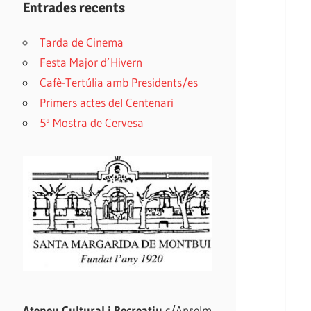
Entrades recents
Tarda de Cinema
Festa Major d’Hivern
Cafè-Tertúlia amb Presidents/es
Primers actes del Centenari
5ª Mostra de Cervesa
Ateneu Cultural i Recreatiu
c/Anselm