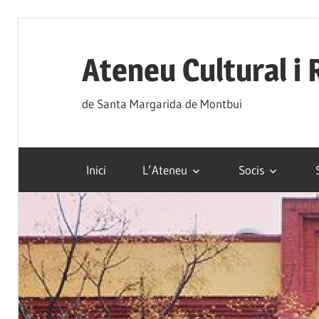
Skip
to
Ateneu Cultural i 
content
de Santa Margarida de Montbui
Inici
L’Ateneu
Socis