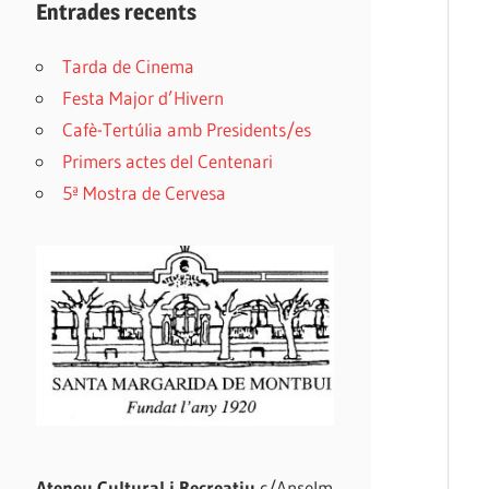
Entrades recents
Tarda de Cinema
Festa Major d’Hivern
Cafè-Tertúlia amb Presidents/es
Primers actes del Centenari
5ª Mostra de Cervesa
Ateneu Cultural i Recreatiu
c/Anselm