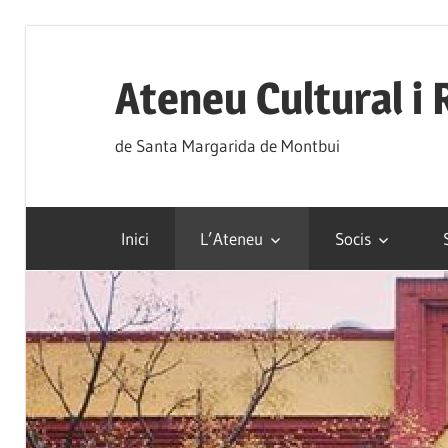
Skip
to
Ateneu Cultural i 
content
de Santa Margarida de Montbui
Inici
L’Ateneu
Socis