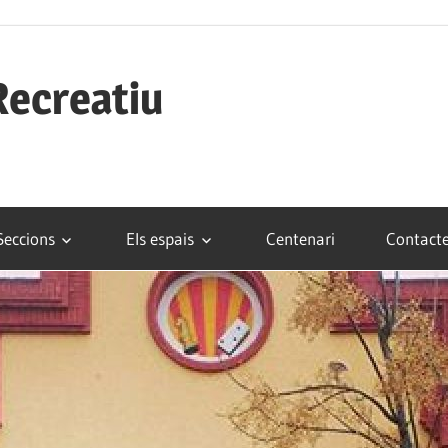
Recreatiu
Seccions
Els espais
Centenari
Contact