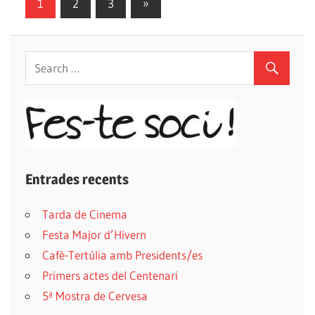
1
2
3
Next
»
Navegació
Posts
d'entrades
Entrades recents
Tarda de Cinema
Festa Major d’Hivern
Cafè-Tertúlia amb Presidents/es
Primers actes del Centenari
5ª Mostra de Cervesa