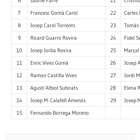
6
Jaume Farré
21
Cristin
7
Francesc Gomà Carol
22
Carles
8
Josep Carol Torrents
23
Tomàs 
9
Ricard Guarro Rovira
24
Fidel S
10
Josep Jorba Rovira
25
Marçal
11
Enric Vives Gomà
26
Josep 
12
Ramon Castilla Vives
27
Jordi M
13
Agustí Albiol Subirats
28
Elena 
14
Josep M. Calafell Amenós
29
Josep M
15
Fernando Borrega Moreno