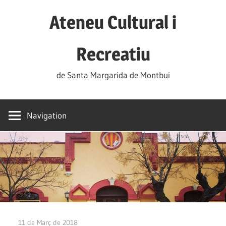
Skip
Ateneu Cultural i
to
content
Recreatiu
de Santa Margarida de Montbui
Navigation
11 de Març de 2018
Ateneu Montbui