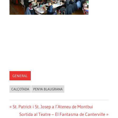
GENERAL
CALÇOTADA
PENYA BLAUGRANA
Previous
St. Patrick i St. Josep a l’Ateneu de Montbui
Navegació
Post:
Next
Sortida al Teatre – El Fantasma de Canterville